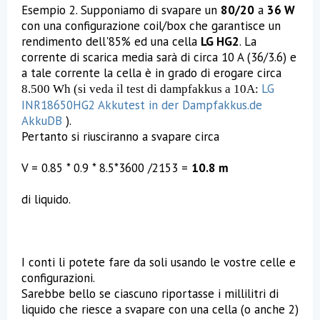
Esempio 2. Supponiamo di svapare un
80/20
a
36 W
con una configurazione coil/box che garantisce un
rendimento dell'85% ed una cella
LG HG2
. La
corrente di scarica media sarà di circa 10 A (36/3.6) e
a tale corrente la cella è in grado di erogare circa
LG
8.500 Wh (si veda il test di dampfakkus a 10A:
INR18650HG2 Akkutest in der Dampfakkus.de
AkkuDB
).
Pertanto si riusciranno a svapare circa
V = 0.85 * 0.9 * 8.5*3600 /2153 =
10.8 m
di liquido.
I conti li potete fare da soli usando le vostre celle e
configurazioni.
Sarebbe bello se ciascuno riportasse i millilitri di
liquido che riesce a svapare con una cella (o anche 2)