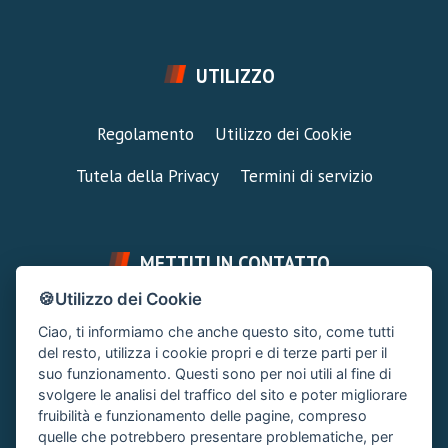
UTILIZZO
Regolamento
Utilizzo dei Cookie
Tutela della Privacy
Termini di servizio
METTITI IN CONTATTO
🍪Utilizzo dei Cookie
FAI UNA DOMANDA
SUPPORTO FORUM
Ciao, ti informiamo che anche questo sito, come tutti
Chiedi un Consiglio
Area Ticket
del resto, utilizza i cookie propri e di terze parti per il
suo funzionamento. Questi sono per noi utili al fine di
CONTATTA L'AMMINISTRAZIONE
svolgere le analisi del traffico del sito e poter migliorare
Clicca quì
fruibilità e funzionamento delle pagine, compreso
quelle che potrebbero presentare problematiche, per