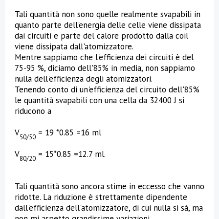
Tali quantità non sono quelle realmente svapabili in
quanto parte dell'energia delle celle viene dissipata
dai circuiti e parte del calore prodotto dalla coil
viene dissipata dall'atomizzatore.
Mentre sappiamo che l'efficienza dei circuiti è del
75-95 %, diciamo dell'85% in media, non sappiamo
nulla dell'efficienza degli atomizzatori.
Tenendo conto di un'efficienza del circuito dell'85%
le quantità svapabili con una cella da 32400 J si
riducono a
V
= 19 *0.85 =16 ml
50/50
V
= 15*0.85 =12.7 ml.
80/20
Tali quantità sono ancora stime in eccesso che vanno
ridotte. La riduzione è strettamente dipendente
dall'efficienza dell'atomizzatore, di cui nulla si sà, ma
non mi aspetto grandissime variazioni,