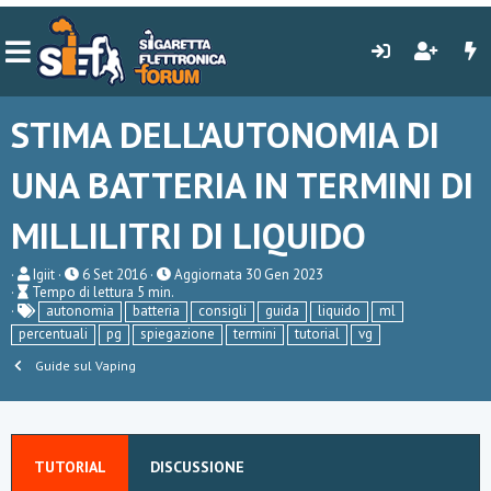
STIMA DELL'AUTONOMIA DI
UNA BATTERIA IN TERMINI DI
MILLILITRI DI LIQUIDO
A
P
Igiit
6 Set 2016
Aggiornata
30 Gen 2023
T
u
u
Tempo di lettura 5 min.
e
t
T
b
autonomia
batteria
consigli
guida
liquido
ml
m
o
a
l
percentuali
pg
spiegazione
termini
tutorial
vg
p
r
g
i
o
e
s
Guide sul Vaping
d
h
i
d
l
a
e
t
t
e
t
TUTORIAL
DISCUSSIONE
u