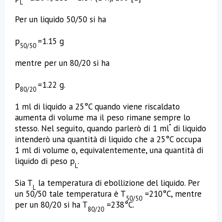
L
Per un liquido 50/50 si ha
p
=1.15 g
50/50
mentre per un 80/20 si ha
p
=1.22 g.
80/20
1 ml di liquido a 25°C quando viene riscaldato
aumenta di volume ma il peso rimane sempre lo
*
stesso. Nel seguito, quando parlerò di 1 ml
di liquido
intenderò una quantità di liquido che a 25°C occupa
1 ml di volume o, equivalentemente, una quantità di
liquido di peso p
.
L
Sia T
la temperatura di ebollizione del liquido. Per
L
un 50/50 tale temperatura è T
=210°C, mentre
50/50
per un 80/20 si ha T
=238°C.
80/20