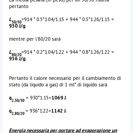
pertanto
L
=914 * 0.5*1.04/1.15 + 944 * 0.5*1.26/1.15 =
50/50
930 J/g
mentre per l'80/20 sarà
L
=914 * 0.2*1.04/1.22 + 944 * 0.8*1.26/1.22 =
80/20
936 J/g
.
Pertanto il calore necessario per il cambiamento di
stato (da liquido a gas) di 1 ml* di liquido sarà
q
= 930*1.15=
1069 J
2,50/50
q
= 936*1.22=
1142 J.
2,80/20
Energia necessaria per portare ad evaporazione un