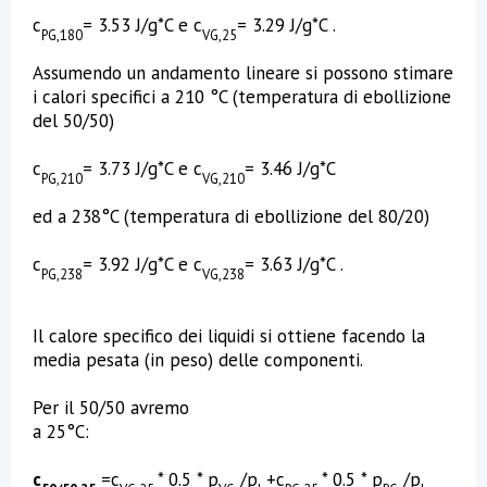
c
= 3.53 J/g*C e c
= 3.29 J/g*C .
PG,180
VG,25
Assumendo un andamento lineare si possono stimare
i calori specifici a 210 °C (temperatura di ebollizione
del 50/50)
c
= 3.73 J/g*C e c
= 3.46 J/g*C
PG,210
VG,210
ed a 238°C (temperatura di ebollizione del 80/20)
c
= 3.92 J/g*C e c
= 3.63 J/g*C .
PG,238
VG,238
Il calore specifico dei liquidi si ottiene facendo la
media pesata (in peso) delle componenti.
Per il 50/50 avremo
a 25°C:
c
=c
* 0.5 * p
/p
+c
* 0.5 * p
/p