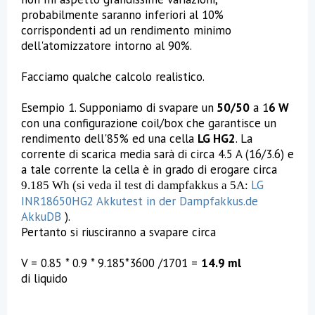
probabilmente saranno inferiori al 10%
corrispondenti ad un rendimento minimo
dell'atomizzatore intorno al 90%.
Facciamo qualche calcolo realistico.
Esempio 1. Supponiamo di svapare un
50/50
a 1
6 W
con una configurazione coil/box che garantisce un
rendimento dell'85% ed una cella
LG HG2
. La
corrente di scarica media sarà di circa 4.5 A (16/3.6) e
a tale corrente la cella è in grado di erogare circa
LG
9.185 Wh (si veda il test di dampfakkus a 5A:
INR18650HG2 Akkutest in der Dampfakkus.de
AkkuDB
).
Pertanto si riusciranno a svapare circa
V = 0.85 * 0.9 * 9.185*3600 /1701 =
14.9 ml
di liquido