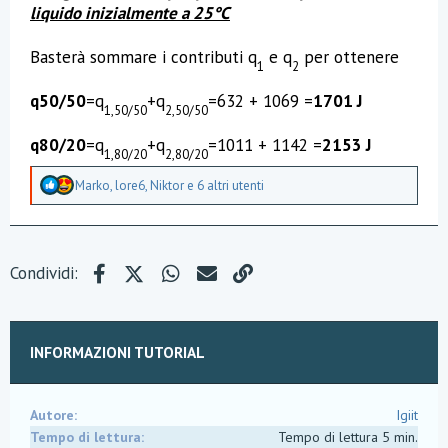
liquido inizialmente a 25°C
Basterà sommare i contributi q
e q
per ottenere
1
2
q50/50
=q
+q
=632 + 1069 =
1701 J
1,50/50
2,50/50
q80/20
=q
+q
=1011 + 1142 =
2153 J
1,80/20
2,80/20
A
Marko
,
lore6
,
Niktor
e 6 altri utenti
p
p
r
e
z
Facebook
X (Twitter)
WhatsApp
e-mail
Link
Condividi:
z
a
m
e
n
INFORMAZIONI TUTORIAL
t
i
:
Autore
Igiit
Tempo di lettura
Tempo di lettura 5 min.