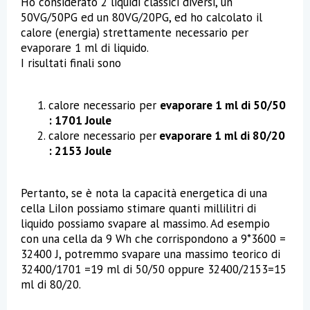
Ho considerato 2 liquidi classici diversi, un
50VG/50PG ed un 80VG/20PG, ed ho calcolato il
calore (energia) strettamente necessario per
evaporare 1 ml di liquido.
I risultati finali sono
calore necessario per
evaporare 1 ml di 50/50
: 1701 Joule
calore necessario per
evaporare 1 ml di 80/20
: 2153 Joule
Pertanto, se è nota la capacità energetica di una
cella LiIon possiamo stimare quanti millilitri di
liquido possiamo svapare al massimo. Ad esempio
con una cella da 9 Wh che corrispondono a 9*3600 =
32400 J, potremmo svapare una massimo teorico di
32400/1701 =19 ml di 50/50 oppure 32400/2153=15
ml di 80/20.