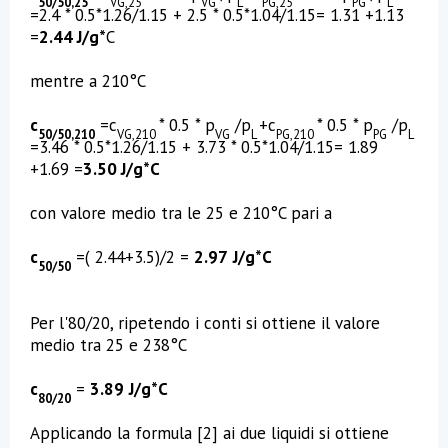
50/50,25
VG,25
VG
L
PG,25
PG
L
=2.4 * 0.5*1.26/1.15 + 2.5 * 0.5*1.04/1.15= 1.31 +1.13
=
2.44 J/g*
C
mentre a 210°C
c
=c
* 0.5 * p
/p
+c
* 0.5 * p
/p
50/50,210
VG,210
VG
L
PG,210
PG
L
=3.46 * 0.5*1.26/1.15 + 3.73 * 0.5*1.04/1.15= 1.89
+1.69 =
3.50 J/g*C
con valore medio tra le 25 e 210°C pari a
c
=( 2.44+3.5)/2 =
2.97
J/g*C
50/50
Per l'80/20, ripetendo i conti si ottiene il valore
medio tra 25 e 238°C
c
=
3.89
J/g*C
80/20
Applicando la formula [2] ai due liquidi si ottiene