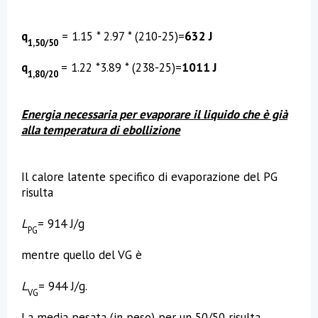
q
= 1.15 * 2.97 * (210-25)=
632 J
1,50/50
q
= 1.22 *3.89 * (238-25)=
1011 J
1,80/20
Energia necessaria per evaporare il liquido che è già
alla temperatura di ebollizione
Il calore latente specifico di evaporazione del PG
risulta
L
= 914 J/g
PG
mentre quello del VG è
L
= 944 J/g.
VG
La media pesata (in peso) per un 50/50 risulta