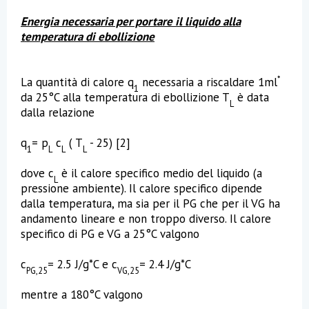
Energia necessaria per portare il liquido alla
temperatura di ebollizione
*
La quantità di calore q
necessaria a riscaldare 1ml
1
da 25°C alla temperatura di ebollizione T
è data
L
dalla relazione
q
= p
c
( T
- 25) [2]
1
L
L
L
dove c
è il calore specifico medio del liquido (a
L
pressione ambiente). Il calore specifico dipende
dalla temperatura, ma sia per il PG che per il VG ha
andamento lineare e non troppo diverso. Il calore
specifico di PG e VG a 25°C valgono
c
= 2.5 J/g*C e c
= 2.4 J/g*C
PG,25
VG,25
mentre a 180°C valgono