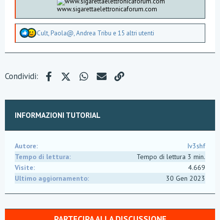
www.sigarettaelettronicaforum.com
A
Cult
,
Paola@
,
Andrea Tribu
e 15 altri utenti
p
p
r
e
z
Facebook
X (Twitter)
WhatsApp
e-mail
Link
Condividi:
z
a
m
e
n
INFORMAZIONI TUTORIAL
t
i
:
Autore
Iv3shf
Tempo di lettura
Tempo di lettura 3 min.
Visite
4.669
Ultimo aggiornamento
30 Gen 2023
PARTECIPA ALLA DISCUSSIONE