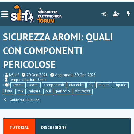
SICUREZZA AROMI: QUALI
CON COMPONENTI
PERICOLOSE
A
P
Iv3shf
20 Gen 2021
Aggiornata
30 Gen 2023
T
u
u
Tempo di lettura 3 min.
e
t
T
b
aroma
aromi
componenti
diacetile
diy
eliquid
liquido
m
o
a
l
lista
mix
mixare
olii
pericolo
sicurezza
p
r
g
i
o
e
s
Guide su E-Liquids
d
h
i
d
l
a
e
t
t
e
t
TUTORIAL
DISCUSSIONE
u