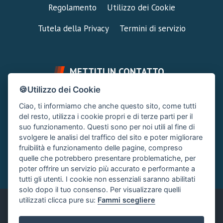
Regolamento
Utilizzo dei Cookie
Tutela della Privacy
Termini di servizio
METTITI IN CONTATTO
🍪Utilizzo dei Cookie
FAI UNA DOMANDA
SUPPORTO FORUM
Ciao, ti informiamo che anche questo sito, come tutti
Chiedi un Consiglio
Area Ticket
del resto, utilizza i cookie propri e di terze parti per il
suo funzionamento. Questi sono per noi utili al fine di
CONTATTA L'AMMINISTRAZIONE
svolgere le analisi del traffico del sito e poter migliorare
Clicca quì
fruibilità e funzionamento delle pagine, compreso
quelle che potrebbero presentare problematiche, per
poter offrire un servizio più accurato e performante a
tutti gli utenti. I cookie non essenziali saranno abilitati
solo dopo il tuo consenso. Per visualizzare quelli
utilizzati clicca pure su:
Fammi scegliere
Italiano