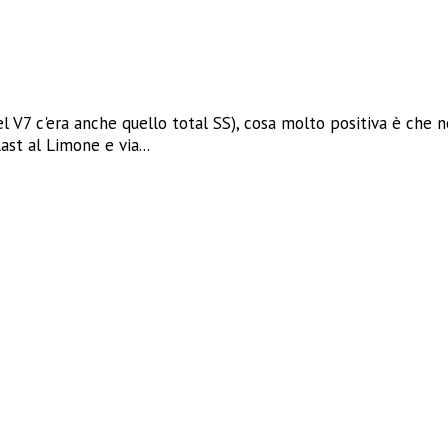
l V7 c'era anche quello total SS), cosa molto positiva è che 
st al Limone e via...