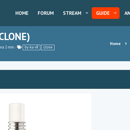
HOME
FORUM
STREAM
GUIDE
A
(CLONE)
Home
T
ura 2 min.
by-ka v8
clone
a
g