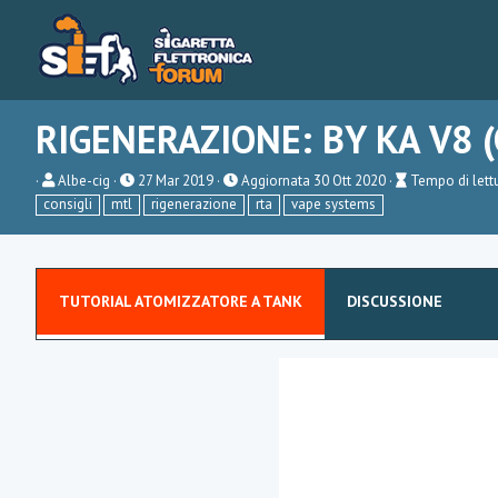
RIGENERAZIONE: BY KA V8 
A
P
T
Albe-cig
27 Mar 2019
Aggiornata
30 Ott 2020
Tempo di lett
u
u
e
consigli
mtl
rigenerazione
rta
vape systems
t
b
m
o
l
p
r
i
o
e
s
d
h
i
TUTORIAL ATOMIZZATORE A TANK
DISCUSSIONE
d
l
a
e
t
t
e
t
u
r
a