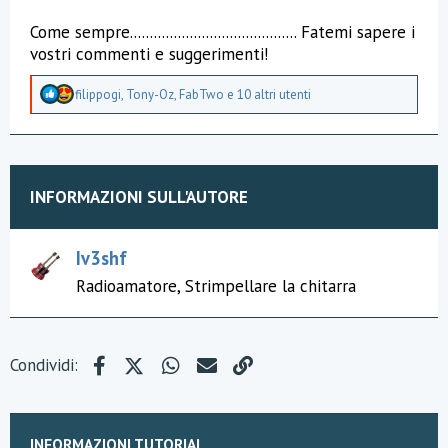
Come sempre.......................................... Fatemi sapere i
vostri commenti e suggerimenti!
A
filippogi
,
Tony-Oz
,
FabTwo
e 10 altri utenti
p
p
r
e
z
z
INFORMAZIONI SULL'AUTORE
a
m
e
n
Iv3shf
t
Radioamatore, Strimpellare la chitarra
i
:
Facebook
X (Twitter)
WhatsApp
e-mail
Link
Condividi:
INFORMAZIONI TUTORIAL