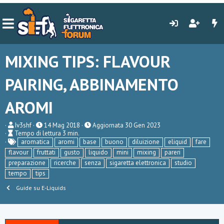
MIXING TIPS: FLAVOUR
PAIRING, ABBINAMENTO
AROMI
A
P
Iv3shf
14 Mag 2018
Aggiornata
30 Gen 2023
T
u
u
Tempo di lettura 3 min.
e
t
T
b
aromatica
aromi
base
buono
diluizione
eliquid
fare
m
o
a
l
flavour
fruttati
gusto
liquido
mini
mixing
pareri
p
r
g
i
preparazione
ricerche
senza
sigaretta elettronica
studio
o
e
s
d
h
tempo
tips
i
d
Guide su E-Liquids
l
a
e
t
t
e
t
u