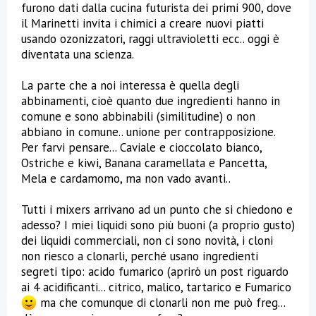
furono dati dalla cucina futurista dei primi 900, dove
il Marinetti invita i chimici a creare nuovi piatti
usando ozonizzatori, raggi ultravioletti ecc.. oggi è
diventata una scienza.
La parte che a noi interessa è quella degli
abbinamenti, cioè quanto due ingredienti hanno in
comune e sono abbinabili (similitudine) o non
abbiano in comune.. unione per contrapposizione.
Per farvi pensare... Caviale e cioccolato bianco,
Ostriche e kiwi, Banana caramellata e Pancetta,
Mela e cardamomo, ma non vado avanti..
Tutti i mixers arrivano ad un punto che si chiedono e
adesso? I miei liquidi sono più buoni (a proprio gusto)
dei liquidi commerciali, non ci sono novità, i cloni
non riesco a clonarli, perché usano ingredienti
segreti tipo: acido fumarico (aprirò un post riguardo
ai 4 acidificanti... citrico, malico, tartarico e Fumarico
ma che comunque di clonarli non me può freg...