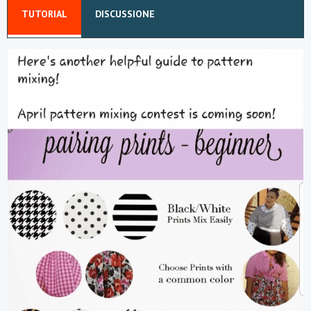
r
TUTORIAL
DISCUSSIONE
a