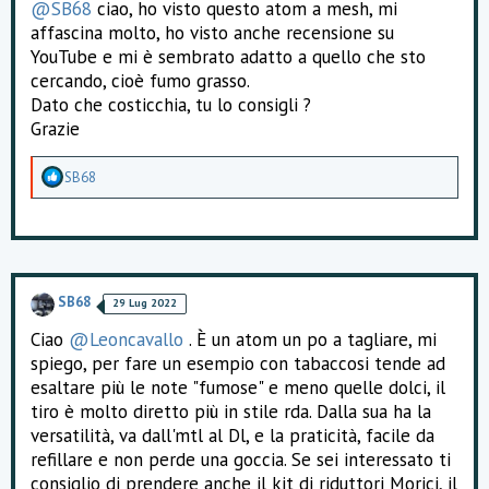
@SB68
ciao, ho visto questo atom a mesh, mi
affascina molto, ho visto anche recensione su
YouTube e mi è sembrato adatto a quello che sto
cercando, cioè fumo grasso.
Dato che costicchia, tu lo consigli ?
Grazie
A
SB68
p
p
r
e
z
z
a
SB68
29 Lug 2022
m
e
Ciao
@Leoncavallo
. È un atom un po a tagliare, mi
n
spiego, per fare un esempio con tabaccosi tende ad
t
i
esaltare più le note "fumose" e meno quelle dolci, il
:
tiro è molto diretto più in stile rda. Dalla sua ha la
versatilità, va dall'mtl al Dl, e la praticità, facile da
refillare e non perde una goccia. Se sei interessato ti
consiglio di prendere anche il kit di riduttori Morici, il