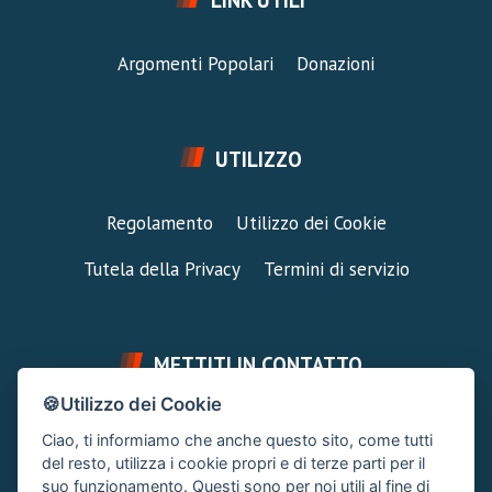
LINK UTILI
Argomenti Popolari
Donazioni
UTILIZZO
Regolamento
Utilizzo dei Cookie
Tutela della Privacy
Termini di servizio
METTITI IN CONTATTO
🍪Utilizzo dei Cookie
FAI UNA DOMANDA
SUPPORTO FORUM
Ciao, ti informiamo che anche questo sito, come tutti
Chiedi un Consiglio
Area Ticket
del resto, utilizza i cookie propri e di terze parti per il
suo funzionamento. Questi sono per noi utili al fine di