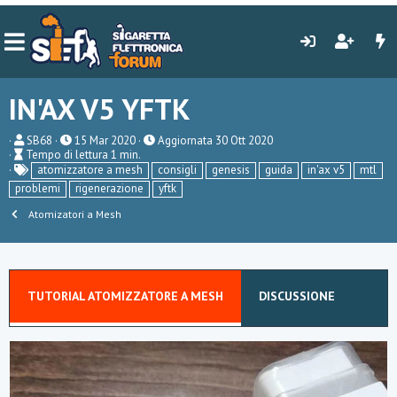
IN'AX V5 YFTK
A
P
SB68
15 Mar 2020
Aggiornata
30 Ott 2020
T
u
u
Tempo di lettura 1 min.
e
t
T
b
atomizzatore a mesh
consigli
genesis
guida
in'ax v5
mtl
m
o
a
l
problemi
rigenerazione
yftk
p
r
g
i
o
e
s
Atomizatori a Mesh
d
h
i
d
l
a
e
t
t
e
t
TUTORIAL ATOMIZZATORE A MESH
DISCUSSIONE
u
r
a