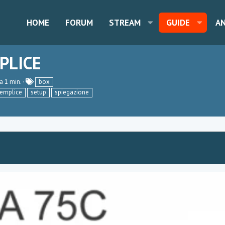
HOME
FORUM
STREAM
GUIDE
A
PLICE
T
a 1 min.
box
a
emplice
setup
spiegazione
g