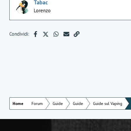
n
Tabac
t
Lorenzo
i
:
Facebook
X (Twitter)
WhatsApp
e-mail
Link
Condividi:
Home
Forum
Guide
Guide
Guide sul Vaping