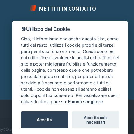
METTITI IN CONTATTO
FAI UNA DOMANDA
🍪Utilizzo dei Cookie
Chiedi un Consiglio
Ciao, ti informiamo che anche questo sito, come
SUPPORTO FORUM
tutti del resto, utilizza i cookie propri e di terze
parti per il suo funzionamento. Questi sono per
Area Ticket
noi utili al fine di svolgere le analisi del traffico del
sito e poter migliorare fruibilità e funzionamento
CONTATTA L'AMMINISTRAZIONE
delle pagine, compreso quelle che potrebbero
Clicca quì
presentare problematiche, per poter offrire un
servizio più accurato e performante a tutti gli
utenti. I cookie non essenziali saranno abilitati
solo dopo il tuo consenso. Per visualizzare quelli
utilizzati clicca pure su:
Fammi scegliere
Accetta solo
Accetta
necessari
by ©XenTR
|
Add-ons by ThemeHouse