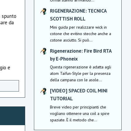
Ormai stanno arrivando...
RIGENERAZIONE: TECNICA
i spunto
SCOTTISH ROLL
sare da
Mini guida per realizzare wick in
cotone che evitino stecche anche a
cotone asciutto. Si può...
Rigenerazione: Fire Bird RTA
by E-Phoneix
gio e
Questa rigenerazione è adatta agli
atom Taifun-Style per la presenza
della campana con le asole...
[VIDEO] SPACED COIL MINI
TUTORIAL
Breve video per principianti che
vogliano ottenere una coil a spire
spaziate. È il metodo che...