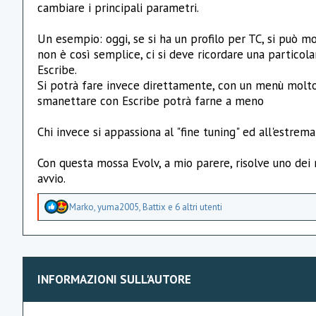
cambiare i principali parametri.
Un esempio: oggi, se si ha un profilo per TC, si può m
non è così semplice, ci si deve ricordare una particol
Escribe.
Si potrà fare invece direttamente, con un menù molto 
smanettare con Escribe potrà farne a meno
Chi invece si appassiona al "fine tuning" ed all'estrem
Con questa mossa Evolv, a mio parere, risolve uno dei 
avvio.
A
Marko
,
yuma2005
,
Battix
e 6 altri utenti
p
p
r
e
z
z
INFORMAZIONI SULL'AUTORE
a
m
e