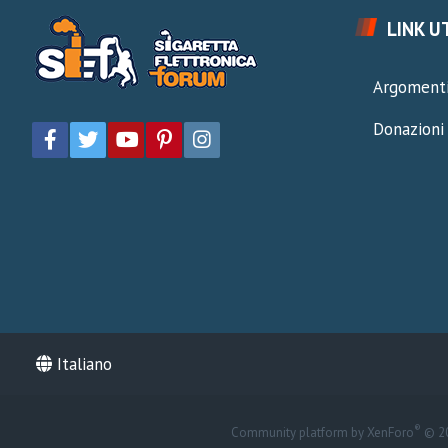
LINK UT
Argomenti
Donazioni
Italiano
®
Community platform by XenForo
© 2