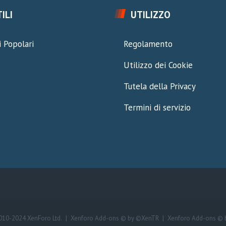
ILI
UTILIZZO
 Popolari
Regolamento
Utilizzo dei Cookie
Tutela della Privacy
Termini di servizio
010-2024 XenForo Ltd.
|
Xenforo Add-ons
© by ©XenTR
|
Xenforo Add-ons
© 