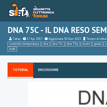
DNA 75C - IL DNA RESO SEM
A
P
T
Tabac
17 Apr 2017
Aggiornata
30 Gen 2023
Tempo di lettur
u
u
e
controllo temperatura
dna
dna 75c
dna 75w
evolv
guida
s
t
b
m
watt
o
l
p
r
i
o
e
s
d
h
i
d
l
a
e
TUTORIAL
DISCUSSIONE
t
t
e
t
u
r
a