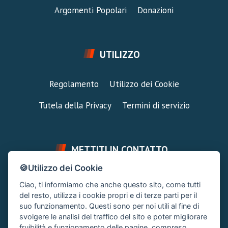
Argomenti Popolari
Donazioni
UTILIZZO
Regolamento
Utilizzo dei Cookie
Tutela della Privacy
Termini di servizio
METTITI IN CONTATTO
🍪Utilizzo dei Cookie
FAI UNA DOMANDA
SUPPORTO FORUM
Ciao, ti informiamo che anche questo sito, come tutti
Chiedi un Consiglio
Area Ticket
del resto, utilizza i cookie propri e di terze parti per il
suo funzionamento. Questi sono per noi utili al fine di
CONTATTA L'AMMINISTRAZIONE
svolgere le analisi del traffico del sito e poter migliorare
Clicca quì
fruibilità e funzionamento delle pagine, compreso