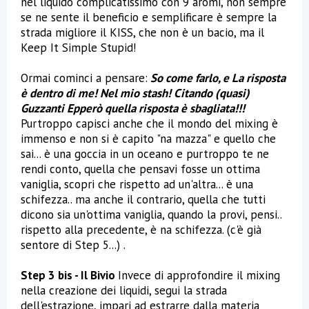
nel liquido complicatissimo con 9 aromi, non sempre
se ne sente il beneficio e semplificare è sempre la
strada migliore il KISS, che non è un bacio, ma il
Keep It Simple Stupid!
Ormai cominci a pensare:
So come farlo, e La risposta
è dentro di me! Nel mio stash!
Citando (quasi)
Guzzanti
Epperò quella risposta è sbagliata!!!
Purtroppo capisci anche che il mondo del mixing è
immenso e non si è capito "na mazza" e quello che
sai... è una goccia in un oceano e purtroppo te ne
rendi conto, quella che pensavi fosse un ottima
vaniglia, scopri che rispetto ad un'altra... è una
schifezza.. ma anche il contrario, quella che tutti
dicono sia un'ottima vaniglia, quando la provi, pensi..
rispetto alla precedente, è na schifezza. (c'è già
sentore di Step 5...) .
Step 3 bis - Il Bivio
Invece di approfondire il mixing
nella creazione dei liquidi, segui la strada
dell'estrazione, impari ad estrarre dalla materia