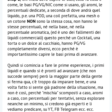
come, le basi PG/VG/NIC come si usano, gli aromi, le
percentuali dedicate, a seconda di dove andrà quel
liquido, p.e. una POD, una coil prefatta, una mesh o
un cotone
NON
sono la stessa cosa, non hanno le
stesse percentuali, né nella base, né nella
percentuale aromatica, (ed è uno dei fallimenti dei
liquidi commerciali) questo perché un Cocktail, una
torta o un dolce al cucchiaio, hanno PG/VG
completamente diversi, ecco perché è
importantissimo capire le basi prima di avanzare.
Quindi si comincia a fare le prime esperienze, i primi
liquidi e quando si è pronti ad avanzare (che non
succede sempre) però la maggior parte della gente
si ferma qua, c'è troppo da imparare bene, e una
volta fatto si sente già padrone della situazione, ma
non è così, perché "mischia" scomposti a caso, aromi
a caso, con percentuali per tentativi, senza esplorare
neanche un minimo, si credono già esperti e li
vediamo predicare, su YT, FB Telegram ecc. ecc.