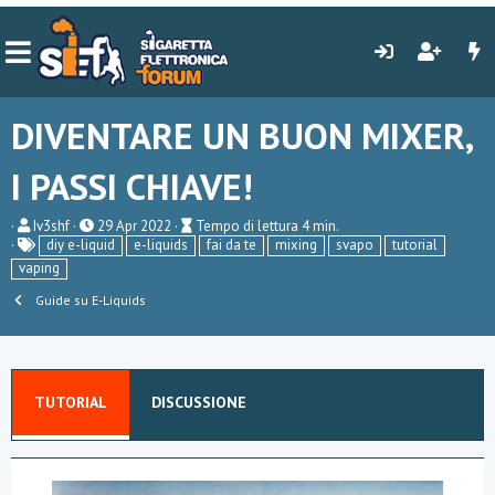
DIVENTARE UN BUON MIXER,
I PASSI CHIAVE!
A
P
T
Iv3shf
29 Apr 2022
Tempo di lettura 4 min.
u
T
u
e
diy e-liquid
e-liquids
fai da te
mixing
svapo
tutorial
t
a
b
m
vaping
o
g
l
p
r
i
o
Guide su E-Liquids
e
s
d
h
i
d
l
a
e
t
t
TUTORIAL
e
DISCUSSIONE
t
u
r
a