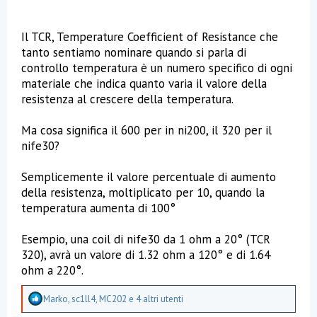
Il TCR, Temperature Coefficient of Resistance che
tanto sentiamo nominare quando si parla di
controllo temperatura è un numero specifico di ogni
materiale che indica quanto varia il valore della
resistenza al crescere della temperatura.
Ma cosa significa il 600 per in ni200, il 320 per il
nife30?
Semplicemente il valore percentuale di aumento
della resistenza, moltiplicato per 10, quando la
temperatura aumenta di 100°
Esempio, una coil di nife30 da 1 ohm a 20° (TCR
320), avrà un valore di 1.32 ohm a 120° e di 1.64
ohm a 220°.
A
Marko
,
sc1ll4
,
MC202
e 4 altri utenti
p