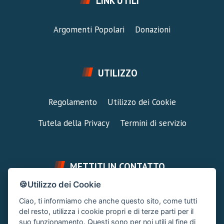
LINK UTILI
Argomenti Popolari
Donazioni
UTILIZZO
Regolamento
Utilizzo dei Cookie
Tutela della Privacy
Termini di servizio
METTITI IN CONTATTO
🍪Utilizzo dei Cookie
FAI UNA DOMANDA
SUPPORTO FORUM
Ciao, ti informiamo che anche questo sito, come tutti
Chiedi un Consiglio
Area Ticket
del resto, utilizza i cookie propri e di terze parti per il
suo funzionamento. Questi sono per noi utili al fine di