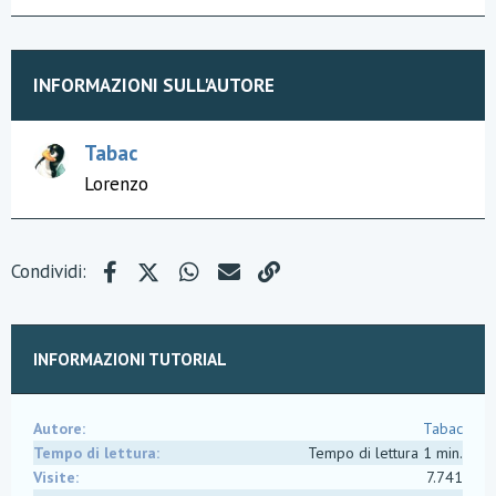
p
r
e
z
z
INFORMAZIONI SULL'AUTORE
a
m
e
n
Tabac
t
Lorenzo
i
:
Facebook
X (Twitter)
WhatsApp
e-mail
Link
Condividi:
INFORMAZIONI TUTORIAL
Autore
Tabac
Tempo di lettura
Tempo di lettura 1 min.
Visite
7.741