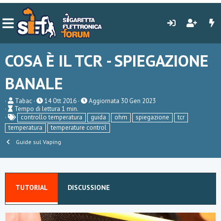
COSA È IL TCR - SPIEGAZIONE
BANALE
A
P
Tabac
14 Ott 2016
Aggiornata
30 Gen 2023
T
u
u
Tempo di lettura 1 min.
e
t
T
b
controllo temperatura
guida
ohm
spiegazione
tcr
m
o
a
l
temperatura
temperature control
p
r
g
i
o
e
s
Guide sul Vaping
d
h
i
d
l
a
e
t
t
e
t
TUTORIAL
DISCUSSIONE
u
r
a