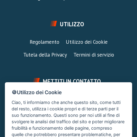
UTILIZZO
Regolamento
Utilizzo dei Cookie
Tutela della Privacy
Termini di servizio
METTITI IN CONTATTO
🍪Utilizzo dei Cookie
FAI UNA DOMANDA
SUPPORTO FORUM
Ciao, ti informiamo che anche questo sito, come tutti
Chiedi un Consiglio
Area Ticket
del resto, utilizza i cookie propri e di terze parti per il
suo funzionamento. Questi sono per noi utili al fine di
CONTATTA L'AMMINISTRAZIONE
svolgere le analisi del traffico del sito e poter migliorare
Clicca quì
fruibilità e funzionamento delle pagine, compreso
quelle che potrebbero presentare problematiche, per