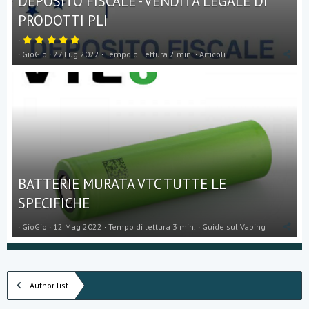
DEPOSITO FISCALE - VENDITA LEGALE DI
PRODOTTI PLI
5
,
GioGio
27 Lug 2022
Tempo di lettura 2 min.
Articoli
0
0
s
t
e
l
l
a
(
e
)
BATTERIE MURATA VTC TUTTE LE
SPECIFICHE
GioGio
12 Mag 2022
Tempo di lettura 3 min.
Guide sul Vaping
Author list